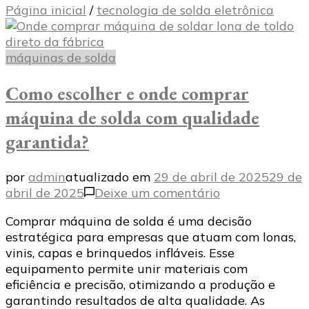
Página inicial
/
tecnologia de solda eletrônica
máquinas de solda
Como escolher e onde comprar
máquina de solda com qualidade
garantida?
por
admin
atualizado em
29 de abril de 2025
29 de
em
abril de 2025
Deixe um comentário
Como
Comprar máquina de solda é uma decisão
escolher
estratégica para empresas que atuam com lonas,
e
vinis, capas e brinquedos infláveis. Esse
onde
equipamento permite unir materiais com
comprar
eficiência e precisão, otimizando a produção e
máquina
garantindo resultados de alta qualidade. As
de