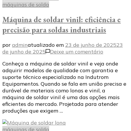
máquinas de solda
Máquina de soldar vinil: eficiência e
precisão para soldas industriais
por
admin
atualizado em
23 de junho de 2025
23
em
de junho de 2025
Deixe um comentário
Máquina
Conheça a máquina de soldar vinil e veja onde
de
adquirir modelos de qualidade com garantia e
soldar
suporte técnico especializado na Indutrom
vinil:
Equipamentos. Quando se fala em união precisa e
eficiência
durável de materiais como lonas e vinil, a
e
máquina de soldar vinil é uma das opções mais
precisão
eficientes do mercado. Projetada para atender
para
produções que exigem …
soldas
industriais
máquinas de solda