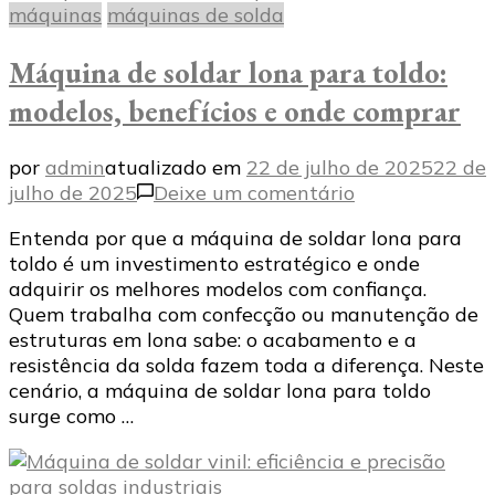
máquinas
máquinas de solda
Máquina de soldar lona para toldo:
modelos, benefícios e onde comprar
por
admin
atualizado em
22 de julho de 2025
22 de
em
julho de 2025
Deixe um comentário
Máquina
Entenda por que a máquina de soldar lona para
de
toldo é um investimento estratégico e onde
soldar
adquirir os melhores modelos com confiança.
lona
Quem trabalha com confecção ou manutenção de
para
estruturas em lona sabe: o acabamento e a
toldo:
resistência da solda fazem toda a diferença. Neste
modelos,
cenário, a máquina de soldar lona para toldo
benefícios
surge como …
e
onde
comprar