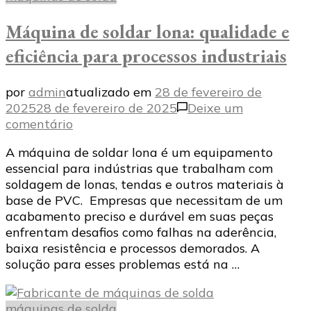
Máquina de soldar lona: qualidade e
eficiência para processos industriais
por
admin
atualizado em
28 de fevereiro de
2025
28 de fevereiro de 2025
Deixe um
em
comentário
Máquina
A máquina de soldar lona é um equipamento
de
essencial para indústrias que trabalham com
soldar
soldagem de lonas, tendas e outros materiais à
lona:
base de PVC. Empresas que necessitam de um
qualidade
acabamento preciso e durável em suas peças
e
enfrentam desafios como falhas na aderência,
eficiência
baixa resistência e processos demorados. A
para
solução para esses problemas está na …
processos
industriais
máquinas de solda