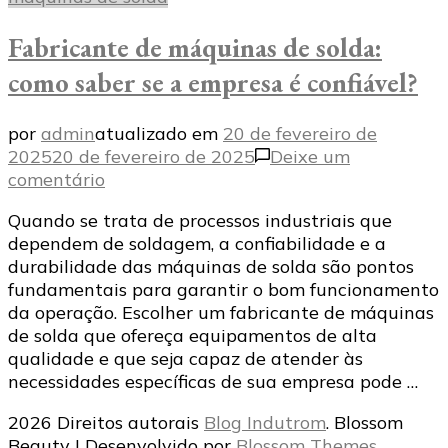
Fabricante de máquinas de solda:
como saber se a empresa é confiável?
por
admin
atualizado em
20 de fevereiro de
2025
20 de fevereiro de 2025
Deixe um
em
comentário
Fabricante
Quando se trata de processos industriais que
de
dependem de soldagem, a confiabilidade e a
máquinas
durabilidade das máquinas de solda são pontos
de
fundamentais para garantir o bom funcionamento
solda:
da operação. Escolher um fabricante de máquinas
como
de solda que ofereça equipamentos de alta
saber
qualidade e que seja capaz de atender às
se
necessidades específicas de sua empresa pode …
a
empresa
2026 Direitos autorais
Blog Indutrom
.
Blossom
é
Beauty | Desenvolvido por
Blossom Themes
.