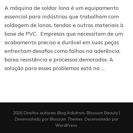
Máquina
A máquina de soldar lona é um equipamento
de
soldar
essencial para indústrias que trabalham com
lona:
soldagem de lonas, tendas e outros materiais à
qualidade
base de PVC. Empresas que necessitam de um
e
eficiência
acabamento preciso e durável em suas peças
para
enfrentam desafios como falhas na aderência,
processos
industriais
baixa resistência e processos demorados. A
solução para esses problemas está na …
2026 Direitos autorais
Blog Indutrom
.
Blossom Beauty |
Desenvolvido por
Blossom Themes
. Desenvolvido por
WordPress
.