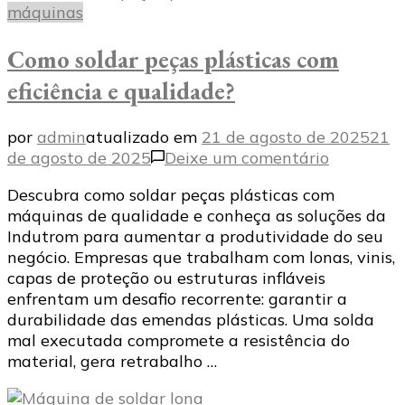
máquinas
Como soldar peças plásticas com
eficiência e qualidade?
por
admin
atualizado em
21 de agosto de 2025
21
em
de agosto de 2025
Deixe um comentário
Como
Descubra como soldar peças plásticas com
soldar
máquinas de qualidade e conheça as soluções da
peças
Indutrom para aumentar a produtividade do seu
plásticas
negócio. Empresas que trabalham com lonas, vinis,
com
capas de proteção ou estruturas infláveis
eficiência
enfrentam um desafio recorrente: garantir a
e
durabilidade das emendas plásticas. Uma solda
qualidade
mal executada compromete a resistência do
material, gera retrabalho …