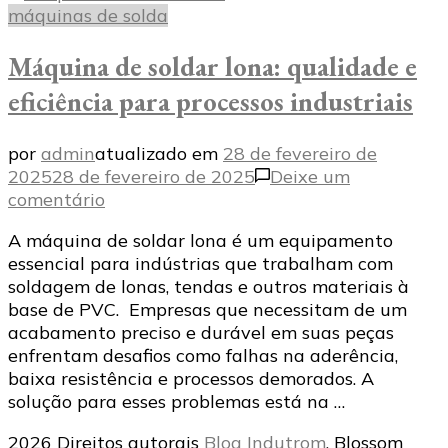
máquinas de solda
Máquina de soldar lona: qualidade e
eficiência para processos industriais
por
admin
atualizado em
28 de fevereiro de
2025
28 de fevereiro de 2025
Deixe um
em
comentário
Máquina
A máquina de soldar lona é um equipamento
de
essencial para indústrias que trabalham com
soldar
soldagem de lonas, tendas e outros materiais à
lona:
base de PVC. Empresas que necessitam de um
qualidade
acabamento preciso e durável em suas peças
e
enfrentam desafios como falhas na aderência,
eficiência
baixa resistência e processos demorados. A
para
solução para esses problemas está na …
processos
industriais
2026 Direitos autorais
Blog Indutrom
.
Blossom