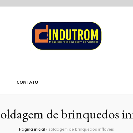
om
E
CONTATO
soldagem de brinquedos inf
Página inicial
/
soldagem de brinquedos infláveis