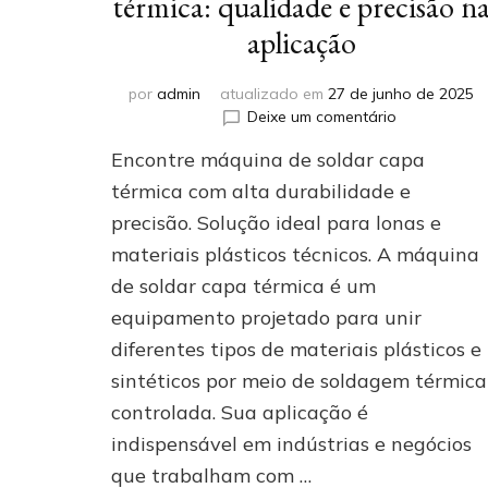
térmica: qualidade e precisão n
aplicação
por
admin
atualizado em
27 de junho de 2025
em
Deixe um comentário
Máquina
Encontre máquina de soldar capa
de
soldar
térmica com alta durabilidade e
capa
precisão. Solução ideal para lonas e
térmica:
materiais plásticos técnicos. A máquina
qualidade
e
de soldar capa térmica é um
precisão
equipamento projetado para unir
na
aplicação
diferentes tipos de materiais plásticos e
sintéticos por meio de soldagem térmica
controlada. Sua aplicação é
indispensável em indústrias e negócios
que trabalham com …