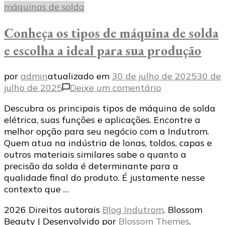
máquinas de solda
Conheça os tipos de máquina de solda
e escolha a ideal para sua produção
por
admin
atualizado em
30 de julho de 2025
30 de
em
julho de 2025
Deixe um comentário
Conheça
Descubra os principais tipos de máquina de solda
os
elétrica, suas funções e aplicações. Encontre a
tipos
melhor opção para seu negócio com a Indutrom.
de
Quem atua na indústria de lonas, toldos, capas e
máquina
outros materiais similares sabe o quanto a
de
precisão da solda é determinante para a
solda
qualidade final do produto. É justamente nesse
e
contexto que …
escolha
a
2026 Direitos autorais
Blog Indutrom
.
Blossom
ideal
Beauty | Desenvolvido por
Blossom Themes
.