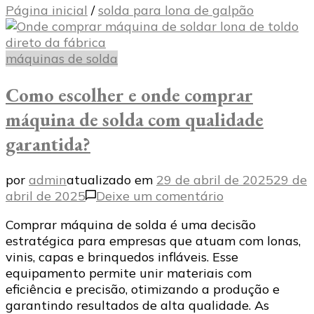
Página inicial
/
solda para lona de galpão
máquinas de solda
Como escolher e onde comprar
máquina de solda com qualidade
garantida?
por
admin
atualizado em
29 de abril de 2025
29 de
em
abril de 2025
Deixe um comentário
Como
Comprar máquina de solda é uma decisão
escolher
estratégica para empresas que atuam com lonas,
e
vinis, capas e brinquedos infláveis. Esse
onde
equipamento permite unir materiais com
comprar
eficiência e precisão, otimizando a produção e
máquina
garantindo resultados de alta qualidade. As
de