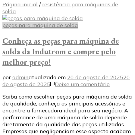
Página inicial
/
resistência para máquinas de
solda
peças para máquina de solda
Conheça as peças para máquina de
solda da Indutrom e compre pelo
melhor preço!
por
admin
atualizado em
20 de agosto de 2025
20
em
de agosto de 2025
Deixe um comentário
Conheça
Saiba como escolher peças para máquina de solda
as
de qualidade, conheça os principais acessórios e
peças
encontre a fornecedora ideal para seu negócio. A
para
performance de uma máquina de solda depende
máquina
diretamente da qualidade das peças utilizadas.
de
Empresas que negligenciam esse aspecto acabam
solda