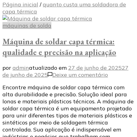
Página inicial
/
quanto custa uma soldadora de
capa térmica
máquinas de solda
Máquina de soldar capa térmica:
qualidade e precisão na aplicação
por
admin
atualizado em
27 de junho de 2025
27
em
de junho de 2025
Deixe um comentário
Máquina
Encontre máquina de soldar capa térmica com
de
alta durabilidade e precisão. Solução ideal para
soldar
lonas e materiais plásticos técnicos. A máquina de
capa
soldar capa térmica é um equipamento projetado
térmica:
para unir diferentes tipos de materiais plásticos e
qualidade
sintéticos por meio de soldagem térmica
e
controlada. Sua aplicação é indispensável em
precisão
indústrias e negócios que trabalham com …