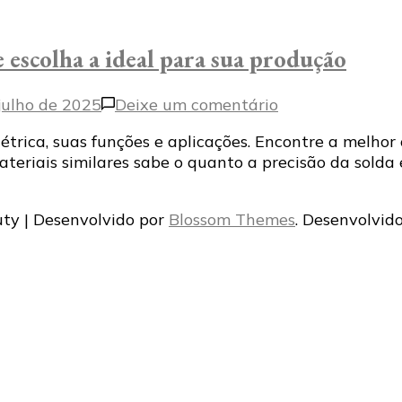
 escolha a ideal para sua produção
em
julho de 2025
Deixe um comentário
Conheça
létrica, suas funções e aplicações. Encontre a melh
os
materiais similares sabe o quanto a precisão da solda
tipos
de
máquina
ty | Desenvolvido por
Blossom Themes
. Desenvolvid
de
solda
e
escolha
a
ideal
para
sua
produção