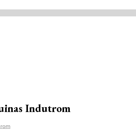
quinas Indutrom
trom