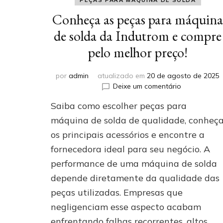
PEÇAS PARA MÁQUINA DE SOLDA
Conheça as peças para máquin
de solda da Indutrom e compre
pelo melhor preço!
por
admin
atualizado em
20 de agosto de 2025
em
Deixe um comentário
Conheça
Saiba como escolher peças para
as
peças
máquina de solda de qualidade, conheç
para
os principais acessórios e encontre a
máquina
fornecedora ideal para seu negócio. A
de
solda
performance de uma máquina de solda
da
depende diretamente da qualidade das
Indutrom
e
peças utilizadas. Empresas que
compre
negligenciam esse aspecto acabam
pelo
enfrentando falhas recorrentes, altos
melhor