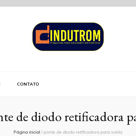
om
E
CONTATO
te de diodo retificadora p
Página inicial
/
ponte de diodo retificadora para solda