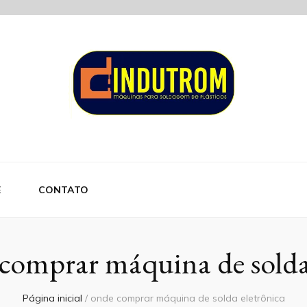
om
E
CONTATO
comprar máquina de solda
Página inicial
/
onde comprar máquina de solda eletrônica