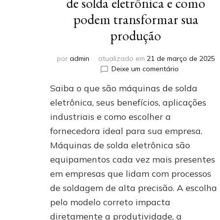
de solda eletrônica e como
podem transformar sua
produção
por
admin
atualizado em
21 de março de 2025
em
Deixe um comentário
Descubra
Saiba o que são máquinas de solda
o
que
eletrônica, seus benefícios, aplicações
são
industriais e como escolher a
máquinas
fornecedora ideal para sua empresa.
de
solda
Máquinas de solda eletrônica são
eletrônica
equipamentos cada vez mais presentes
e
como
em empresas que lidam com processos
podem
de soldagem de alta precisão. A escolha
transformar
pelo modelo correto impacta
sua
produção
diretamente a produtividade, a