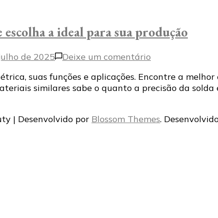
 escolha a ideal para sua produção
em
julho de 2025
Deixe um comentário
Conheça
létrica, suas funções e aplicações. Encontre a melh
os
materiais similares sabe o quanto a precisão da solda
tipos
de
máquina
ty | Desenvolvido por
Blossom Themes
. Desenvolvid
de
solda
e
escolha
a
ideal
para
sua
produção