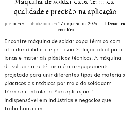
Máquina de soldar capa térmica:
qualidade e precisão na aplicação
por
admin
atualizado em
27 de junho de 2025
Deixe um
em
comentário
Máquina
Encontre máquina de soldar capa térmica com
de
soldar
alta durabilidade e precisão. Solução ideal para
capa
lonas e materiais plásticos técnicos. A máquina
térmica:
de soldar capa térmica é um equipamento
qualidade
e
projetado para unir diferentes tipos de materiais
precisão
plásticos e sintéticos por meio de soldagem
na
aplicação
térmica controlada. Sua aplicação é
indispensável em indústrias e negócios que
trabalham com …