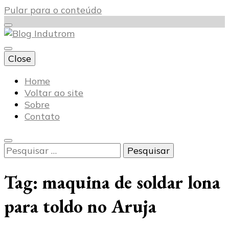
Pular para o conteúdo
Close
Blog Indutrom
Home
Voltar ao site
Sobre
Contato
Pesquisar
por:
Tag:
maquina de soldar lona
para toldo no Aruja