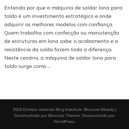
Máquina
Entenda por que a máquina de soldar lona para
de
soldar
toldo é um investimento estratégico e onde
lona
adquirir os melhores modelos com confiança.
para
Quem trabalha com confecção ou manutenção
toldo:
modelos,
de estruturas em lona sabe: o acabamento e a
benefícios
resistência da solda fazem toda a diferença.
e
onde
Neste cenário, a máquina de soldar lona para
comprar
toldo surge como …
2026 Direitos autorais
Blog Indutrom
.
Blossom Beauty |
Desenvolvido por
Blossom Themes
. Desenvolvido por
WordPress
.