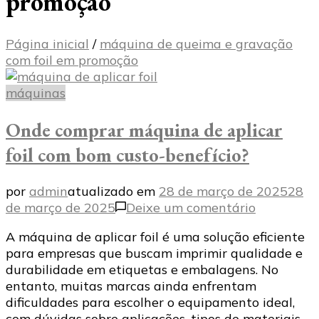
promoção
Página inicial
/
máquina de queima e gravação
com foil em promoção
máquinas
Onde comprar máquina de aplicar
foil com bom custo-benefício?
por
admin
atualizado em
28 de março de 2025
28
em
de março de 2025
Deixe um comentário
Onde
A máquina de aplicar foil é uma solução eficiente
comprar
para empresas que buscam imprimir qualidade e
máquina
durabilidade em etiquetas e embalagens. No
de
entanto, muitas marcas ainda enfrentam
aplicar
dificuldades para escolher o equipamento ideal,
foil
com dúvidas sobre aplicações, tipos de materiais