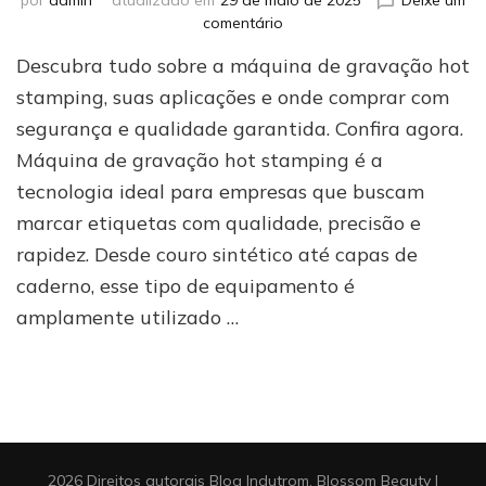
em
comentário
Por
Descubra tudo sobre a máquina de gravação hot
que
investir
stamping, suas aplicações e onde comprar com
em
segurança e qualidade garantida. Confira agora.
uma
Máquina de gravação hot stamping é a
máquina
de
tecnologia ideal para empresas que buscam
gravação
marcar etiquetas com qualidade, precisão e
hot
stamping
rapidez. Desde couro sintético até capas de
pode
caderno, esse tipo de equipamento é
ser
amplamente utilizado …
a
melhor
escolha
para
seu
negócio
2026 Direitos autorais
Blog Indutrom
.
Blossom Beauty |