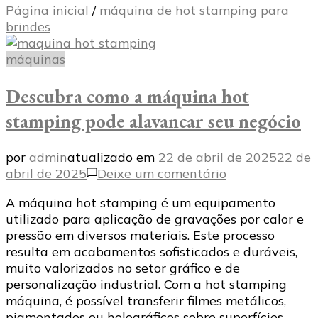
Página inicial
/
máquina de hot stamping para
brindes
máquinas
Descubra como a máquina hot
stamping pode alavancar seu negócio
por
admin
atualizado em
22 de abril de 2025
22 de
em
abril de 2025
Deixe um comentário
Descubra
A máquina hot stamping é um equipamento
como
utilizado para aplicação de gravações por calor e
a
pressão em diversos materiais. Este processo
máquina
resulta em acabamentos sofisticados e duráveis,
hot
muito valorizados no setor gráfico e de
stamping
personalização industrial. Com a hot stamping
pode
máquina, é possível transferir filmes metálicos,
alavancar
pigmentados ou holográficos sobre superfícies