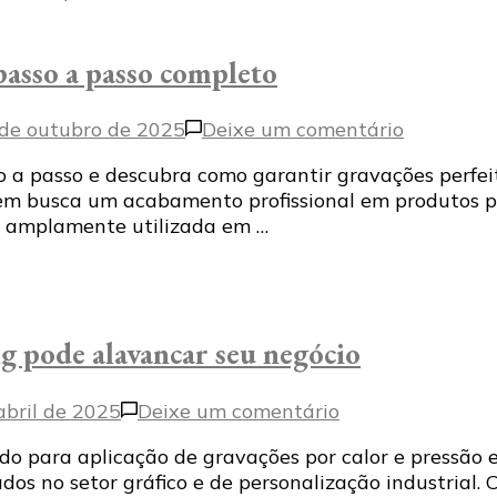
asso a passo completo
em
de outubro de 2025
Deixe um comentário
Como
 passo e descubra como garantir gravações perfeit
usar
em busca um acabamento profissional em produtos pe
máquina
é amplamente utilizada em …
de
hot
stamping:
passo
a
 pode alavancar seu negócio
passo
completo
em
abril de 2025
Deixe um comentário
Descubra
 para aplicação de gravações por calor e pressão em
como
dos no setor gráfico e de personalização industrial.
a