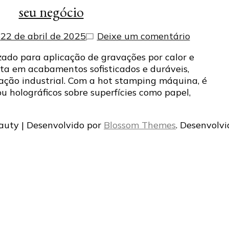
seu negócio
em
5
22 de abril de 2025
Deixe um comentário
Descubr
ado para aplicação de gravações por calor e
como
lta em acabamentos sofisticados e duráveis,
a
zação industrial. Com a hot stamping máquina, é
máquina
ou holográficos sobre superfícies como papel,
hot
stampin
pode
auty | Desenvolvido por
Blossom Themes
. Desenvolv
alavanca
seu
negócio