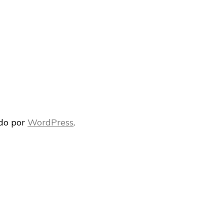
a
g
ido por
WordPress
.
r