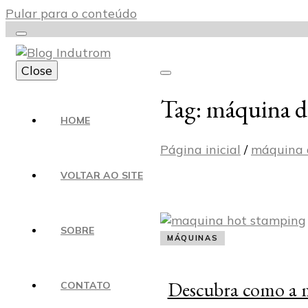
Pular para o conteúdo
Close
Tag:
máquina d
Blog Indutrom
HOME
Página inicial
/
máquina 
VOLTAR AO SITE
SOBRE
MÁQUINAS
Descubra como a m
CONTATO