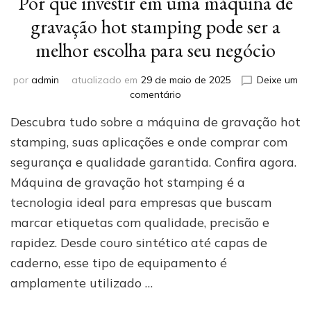
Por que investir em uma máquina de
gravação hot stamping pode ser a
melhor escolha para seu negócio
por
admin
atualizado em
29 de maio de 2025
Deixe um
em
comentário
Por
Descubra tudo sobre a máquina de gravação hot
que
investir
stamping, suas aplicações e onde comprar com
em
segurança e qualidade garantida. Confira agora.
uma
Máquina de gravação hot stamping é a
máquina
de
tecnologia ideal para empresas que buscam
gravação
marcar etiquetas com qualidade, precisão e
hot
stamping
rapidez. Desde couro sintético até capas de
pode
caderno, esse tipo de equipamento é
ser
amplamente utilizado …
a
melhor