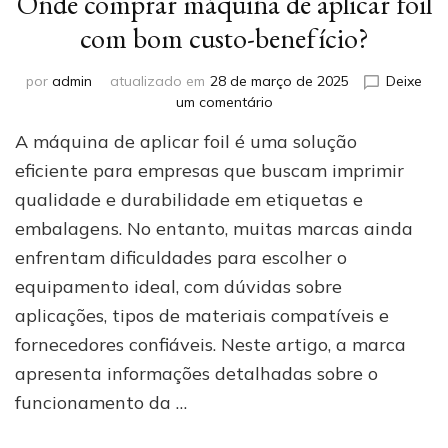
Onde comprar máquina de aplicar foil
com bom custo-benefício?
por
admin
atualizado em
28 de março de 2025
Deixe
em
um comentário
Onde
A máquina de aplicar foil é uma solução
comprar
máquina
eficiente para empresas que buscam imprimir
de
qualidade e durabilidade em etiquetas e
aplicar
embalagens. No entanto, muitas marcas ainda
foil
com
enfrentam dificuldades para escolher o
bom
equipamento ideal, com dúvidas sobre
custo-
benefício?
aplicações, tipos de materiais compatíveis e
fornecedores confiáveis. Neste artigo, a marca
apresenta informações detalhadas sobre o
funcionamento da …