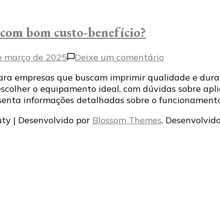
 com bom custo-benefício?
em
e março de 2025
Deixe um comentário
Onde
 para empresas que buscam imprimir qualidade e dur
comprar
colher o equipamento ideal, com dúvidas sobre aplic
máquina
resenta informações detalhadas sobre o funcionament
de
aplicar
ty | Desenvolvido por
Blossom Themes
. Desenvolvid
foil
com
bom
custo-
benefício?