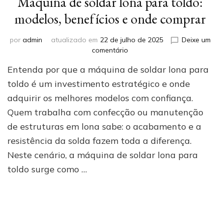
Máquina de soldar lona para toldo:
modelos, benefícios e onde comprar
por
admin
atualizado em
22 de julho de 2025
Deixe um
em
comentário
Máquina
Entenda por que a máquina de soldar lona para
de
soldar
toldo é um investimento estratégico e onde
lona
adquirir os melhores modelos com confiança.
para
Quem trabalha com confecção ou manutenção
toldo:
modelos,
de estruturas em lona sabe: o acabamento e a
benefícios
resistência da solda fazem toda a diferença.
e
onde
Neste cenário, a máquina de soldar lona para
comprar
toldo surge como …