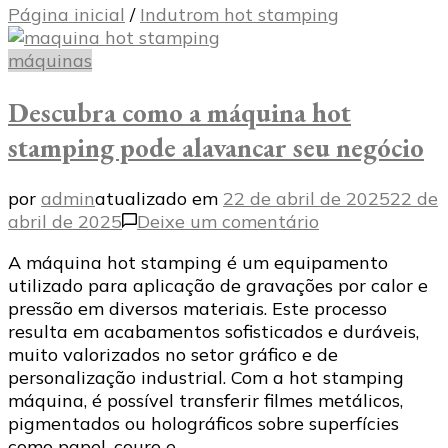
Página inicial
/
Indutrom hot stamping
máquinas
Descubra como a máquina hot
stamping pode alavancar seu negócio
por
admin
atualizado em
22 de abril de 2025
22 de
em
abril de 2025
Deixe um comentário
Descubra
A máquina hot stamping é um equipamento
como
utilizado para aplicação de gravações por calor e
a
pressão em diversos materiais. Este processo
máquina
resulta em acabamentos sofisticados e duráveis,
hot
muito valorizados no setor gráfico e de
stamping
personalização industrial. Com a hot stamping
pode
máquina, é possível transferir filmes metálicos,
alavancar
pigmentados ou holográficos sobre superfícies
seu
como papel, couro e …