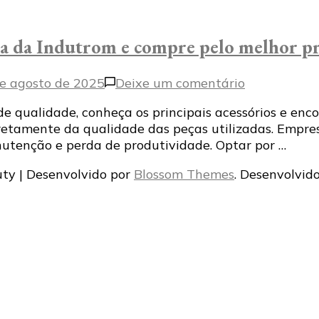
da da Indutrom e compre pelo melhor pr
em
e agosto de 2025
Deixe um comentário
Conheça
 qualidade, conheça os principais acessórios e enco
as
etamente da qualidade das peças utilizadas. Empre
peças
nutenção e perda de produtividade. Optar por …
para
máquina
ty | Desenvolvido por
Blossom Themes
. Desenvolvid
de
solda
da
Indutrom
e
compre
pelo
melhor
preço!