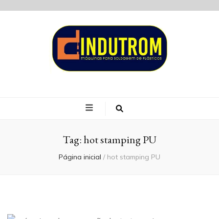
Blog Indutrom
Tag:
hot stamping PU
Página inicial
/
hot stamping PU