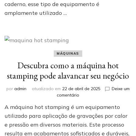
pode
caderno, esse tipo de equipamento é
ser
amplamente utilizado …
a
melhor
escolha
para
seu
negócio
MÁQUINAS
Descubra como a máquina hot
stamping pode alavancar seu negócio
por
admin
atualizado em
22 de abril de 2025
Deixe um
em
comentário
Descubra
A máquina hot stamping é um equipamento
como
a
utilizado para aplicação de gravações por calor
máquina
e pressão em diversos materiais. Este processo
hot
resulta em acabamentos sofisticados e duráveis,
stamping