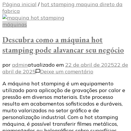
Página inicial
/
hot stamping maquina direto da
fabrica
máquinas
Descubra como a máquina hot
stamping pode alavancar seu negócio
por
admin
atualizado em
22 de abril de 2025
22 de
em
abril de 2025
Deixe um comentário
Descubra
A máquina hot stamping é um equipamento
como
utilizado para aplicação de gravações por calor e
a
pressão em diversos materiais. Este processo
máquina
resulta em acabamentos sofisticados e duráveis,
hot
muito valorizados no setor gráfico e de
stamping
personalização industrial. Com a hot stamping
pode
máquina, é possível transferir filmes metálicos,
alavancar
pigmentados ou holográficos sobre superfícies