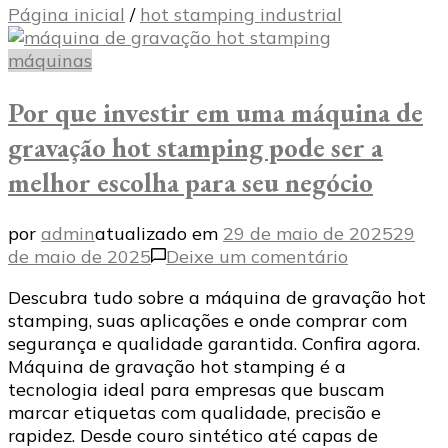
Página inicial
/
hot stamping industrial
máquinas
Por que investir em uma máquina de
gravação hot stamping pode ser a
melhor escolha para seu negócio
por
admin
atualizado em
29 de maio de 2025
29
em
de maio de 2025
Deixe um comentário
Por
Descubra tudo sobre a máquina de gravação hot
que
stamping, suas aplicações e onde comprar com
investir
segurança e qualidade garantida. Confira agora.
em
Máquina de gravação hot stamping é a
uma
tecnologia ideal para empresas que buscam
máquina
marcar etiquetas com qualidade, precisão e
de
rapidez. Desde couro sintético até capas de
gravação