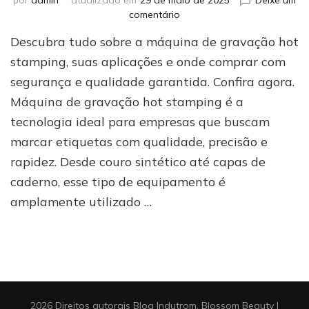
em
comentário
Por
Descubra tudo sobre a máquina de gravação hot
que
investir
stamping, suas aplicações e onde comprar com
em
segurança e qualidade garantida. Confira agora.
uma
Máquina de gravação hot stamping é a
máquina
de
tecnologia ideal para empresas que buscam
gravação
marcar etiquetas com qualidade, precisão e
hot
stamping
rapidez. Desde couro sintético até capas de
pode
caderno, esse tipo de equipamento é
ser
amplamente utilizado …
a
melhor
escolha
para
seu
negócio
2026 Direitos autorais
Blog Indutrom
.
Blossom Beauty |