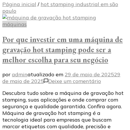
Página inicial
/
hot stamping industrial em são
paulo
máquinas
Por que investir em uma máquina de
gravação hot stamping pode ser a
melhor escolha para seu negócio
por
admin
atualizado em
29 de maio de 2025
29
em
de maio de 2025
Deixe um comentário
Por
Descubra tudo sobre a máquina de gravação hot
que
stamping, suas aplicações e onde comprar com
investir
segurança e qualidade garantida. Confira agora.
em
Máquina de gravação hot stamping é a
uma
tecnologia ideal para empresas que buscam
máquina
marcar etiquetas com qualidade, precisão e
de