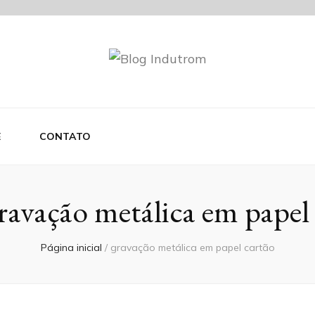
om
E
CONTATO
ravação metálica em papel
Página inicial
/
gravação metálica em papel cartão