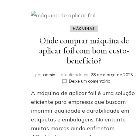
MÁQUINAS
Onde comprar máquina de
aplicar foil com bom custo-
benefício?
por
admin
atualizado em
28 de março de 2025
em
Deixe um comentário
Onde
A máquina de aplicar foil é uma solução
comprar
máquina
eficiente para empresas que buscam
de
imprimir qualidade e durabilidade em
aplicar
etiquetas e embalagens. No entanto,
foil
com
muitas marcas ainda enfrentam
bom