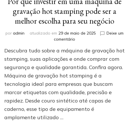
Por que investir em uma máquina de
gravação hot stamping pode ser a
melhor escolha para seu negócio
por
admin
atualizado em
29 de maio de 2025
Deixe um
em
comentário
Por
Descubra tudo sobre a máquina de gravação hot
que
investir
stamping, suas aplicações e onde comprar com
em
segurança e qualidade garantida. Confira agora.
uma
Máquina de gravação hot stamping é a
máquina
de
tecnologia ideal para empresas que buscam
gravação
marcar etiquetas com qualidade, precisão e
hot
stamping
rapidez. Desde couro sintético até capas de
pode
caderno, esse tipo de equipamento é
ser
amplamente utilizado …
a
melhor