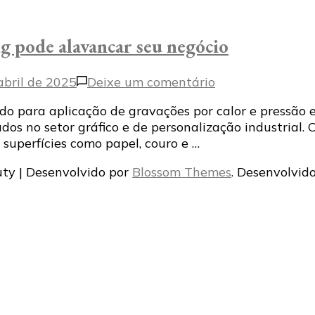
 pode alavancar seu negócio
em
abril de 2025
Deixe um comentário
Descubra
 para aplicação de gravações por calor e pressão em
como
dos no setor gráfico e de personalização industrial.
a
 superfícies como papel, couro e …
máquina
hot
ty | Desenvolvido por
Blossom Themes
. Desenvolvid
stamping
pode
alavancar
seu
negócio