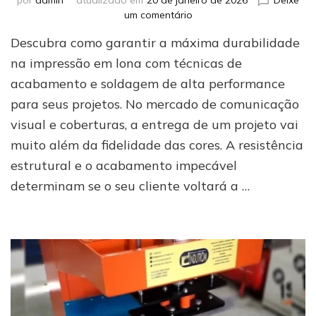
em
um comentário
Impressão
Descubra como garantir a máxima durabilidade
em
lona:
na impressão em lona com técnicas de
as
acabamento e soldagem de alta performance
melhores
para seus projetos. No mercado de comunicação
técnicas
para
visual e coberturas, a entrega de um projeto vai
garantir
muito além da fidelidade das cores. A resistência
durabilidade
e
estrutural e o acabamento impecável
acabamento
determinam se o seu cliente voltará a …