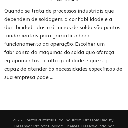
Fabricante
Quando se trata de processos industriais que
de
máquinas
dependem de soldagem, a confiabilidade e a
de
durabilidade das máquinas de solda são pontos
solda:
fundamentais para garantir o bom
como
saber
funcionamento da operação. Escolher um
se
fabricante de máquinas de solda que ofereça
a
empresa
equipamentos de alta qualidade e que seja
é
capaz de atender às necessidades específicas de
confiável?
sua empresa pode …
2026 Direitos autorais
Blog Indutrom
.
Blossom Beauty |
Desenvolvido por
Blossom Themes
. Desenvolvido por