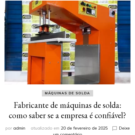
MÁQUINAS DE SOLDA
Fabricante de máquinas de solda:
como saber se a empresa é confiável?
por
admin
atualizado em
20 de fevereiro de 2025
Deixe
em
um comentário