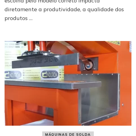
escolha pelo modelo correto impacta
podem
diretamente a produtividade, a qualidade dos
transformar
produtos …
sua
produção
MÁQUINAS DE SOLDA