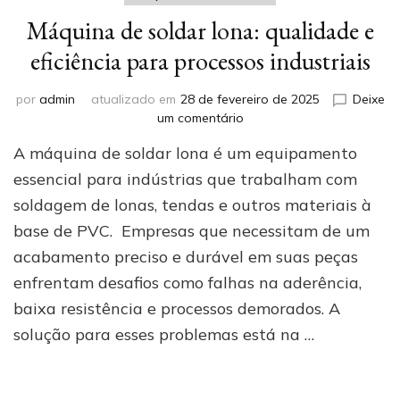
Máquina de soldar lona: qualidade e
eficiência para processos industriais
por
admin
atualizado em
28 de fevereiro de 2025
Deixe
em
um comentário
Máquina
A máquina de soldar lona é um equipamento
de
soldar
essencial para indústrias que trabalham com
lona:
soldagem de lonas, tendas e outros materiais à
qualidade
base de PVC. Empresas que necessitam de um
e
eficiência
acabamento preciso e durável em suas peças
para
enfrentam desafios como falhas na aderência,
processos
industriais
baixa resistência e processos demorados. A
solução para esses problemas está na …