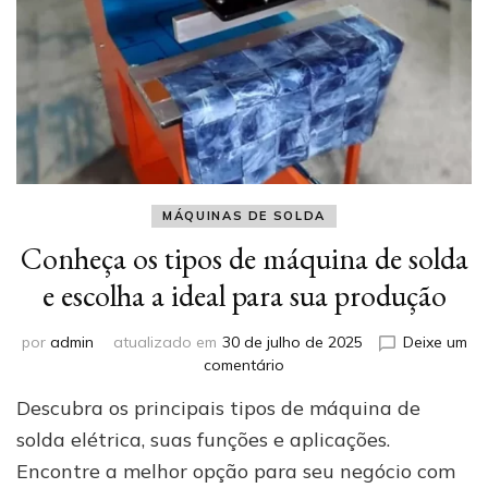
MÁQUINAS DE SOLDA
Conheça os tipos de máquina de solda
e escolha a ideal para sua produção
por
admin
atualizado em
30 de julho de 2025
Deixe um
em
comentário
Conheça
Descubra os principais tipos de máquina de
os
tipos
solda elétrica, suas funções e aplicações.
de
Encontre a melhor opção para seu negócio com
máquina