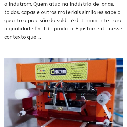
a Indutrom. Quem atua na indústria de lonas,
de
solda
toldos, capas e outros materiais similares sabe o
e
quanto a precisão da solda é determinante para
escolha
a
a qualidade final do produto. É justamente nesse
ideal
contexto que …
para
sua
produção