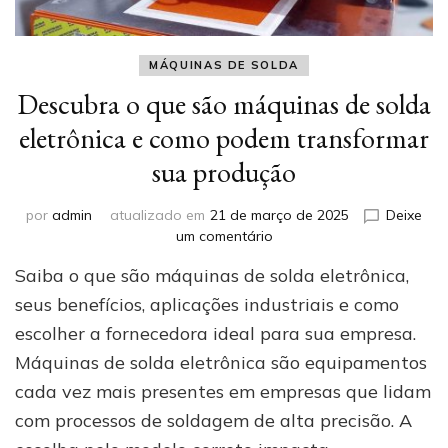
MÁQUINAS DE SOLDA
Descubra o que são máquinas de solda
eletrônica e como podem transformar
sua produção
por
admin
atualizado em
21 de março de 2025
Deixe
em
um comentário
Descubra
Saiba o que são máquinas de solda eletrônica,
o
que
seus benefícios, aplicações industriais e como
são
escolher a fornecedora ideal para sua empresa.
máquinas
Máquinas de solda eletrônica são equipamentos
de
solda
cada vez mais presentes em empresas que lidam
eletrônica
com processos de soldagem de alta precisão. A
e
como