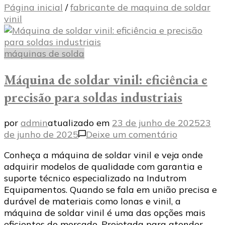
Página inicial
/
fabricante de maquina de soldar
vinil
máquinas de solda
Máquina de soldar vinil: eficiência e
precisão para soldas industriais
por
admin
atualizado em
23 de junho de 2025
23
em
de junho de 2025
Deixe um comentário
Máquina
Conheça a máquina de soldar vinil e veja onde
de
adquirir modelos de qualidade com garantia e
soldar
suporte técnico especializado na Indutrom
vinil:
Equipamentos. Quando se fala em união precisa e
eficiência
durável de materiais como lonas e vinil, a
e
máquina de soldar vinil é uma das opções mais
precisão
eficientes do mercado. Projetada para atender