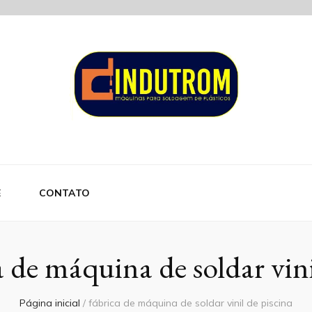
om
E
CONTATO
a de máquina de soldar vini
Página inicial
/
fábrica de máquina de soldar vinil de piscina