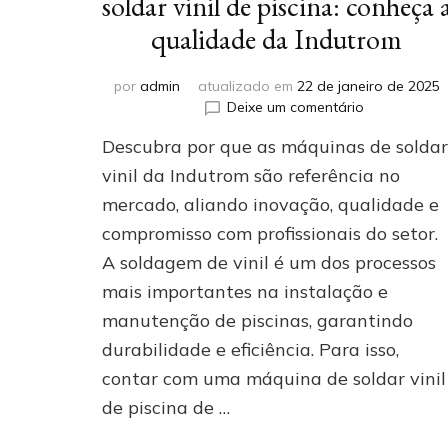
soldar vinil de piscina: conheça 
qualidade da Indutrom
por
admin
atualizado em
22 de janeiro de 2025
em
Deixe um comentário
Fabricante
Descubra por que as máquinas de soldar
de
máquina
vinil da Indutrom são referência no
de
mercado, aliando inovação, qualidade e
soldar
compromisso com profissionais do setor.
vinil
de
A soldagem de vinil é um dos processos
piscina:
mais importantes na instalação e
conheça
a
manutenção de piscinas, garantindo
qualidade
durabilidade e eficiência. Para isso,
da
contar com uma máquina de soldar vinil
Indutrom
de piscina de …