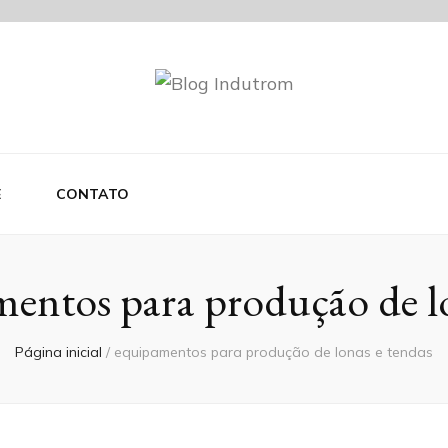
om
E
CONTATO
entos para produção de lo
Página inicial
/
equipamentos para produção de lonas e tendas