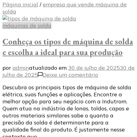
Página inicial
/
empresa que vende máquina de
solda
máquinas de solda
Conheça os tipos de máquina de solda
e escolha a ideal para sua produção
por
admin
atualizado em
30 de julho de 2025
30 de
em
julho de 2025
Deixe um comentário
Conheça
Descubra os principais tipos de máquina de solda
os
elétrica, suas funções e aplicações. Encontre a
tipos
melhor opção para seu negócio com a Indutrom.
de
Quem atua na indústria de lonas, toldos, capas e
máquina
outros materiais similares sabe o quanto a
de
precisão da solda é determinante para a
solda
qualidade final do produto. É justamente nesse
e
contexto que …