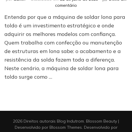
em
comentário
Máquina
Entenda por que a máquina de soldar lona para
de
soldar
toldo é um investimento estratégico e onde
lona
adquirir os melhores modelos com confiança.
para
Quem trabalha com confecção ou manutenção
toldo:
modelos,
de estruturas em lona sabe: o acabamento e a
benefícios
resistência da solda fazem toda a diferença.
e
onde
Neste cenário, a máquina de soldar lona para
comprar
toldo surge como …
2026 Direitos autorais
Blog Indutrom
.
Blossom Beauty |
Desenvolvido por
Blossom Themes
. Desenvolvido por