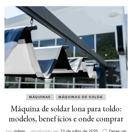
MÁQUINAS
MÁQUINAS DE SOLDA
Máquina de soldar lona para toldo:
modelos, benefícios e onde comprar
por
admin
atualizado em
22 de julho de 2025
Deixe um