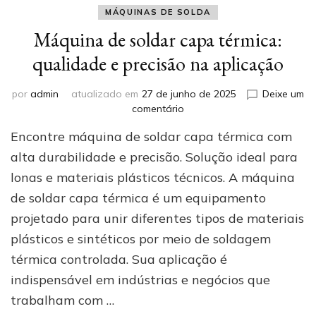
MÁQUINAS DE SOLDA
Máquina de soldar capa térmica:
qualidade e precisão na aplicação
por
admin
atualizado em
27 de junho de 2025
Deixe um
em
comentário
Máquina
Encontre máquina de soldar capa térmica com
de
soldar
alta durabilidade e precisão. Solução ideal para
capa
lonas e materiais plásticos técnicos. A máquina
térmica:
de soldar capa térmica é um equipamento
qualidade
e
projetado para unir diferentes tipos de materiais
precisão
plásticos e sintéticos por meio de soldagem
na
aplicação
térmica controlada. Sua aplicação é
indispensável em indústrias e negócios que
trabalham com …