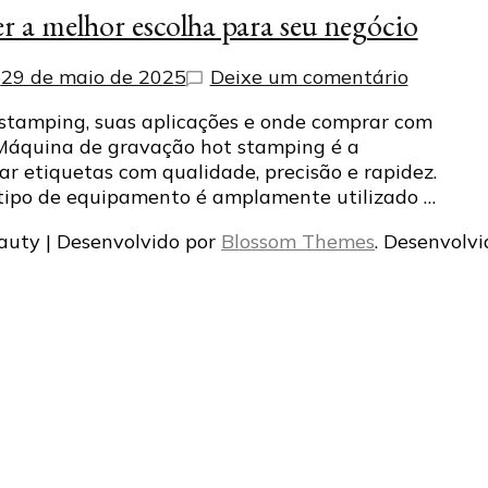
r a melhor escolha para seu negócio
em
5
29 de maio de 2025
Deixe um comentário
Por
stamping, suas aplicações e onde comprar com
que
 Máquina de gravação hot stamping é a
investir
r etiquetas com qualidade, precisão e rapidez.
em
e tipo de equipamento é amplamente utilizado …
uma
máquin
auty | Desenvolvido por
Blossom Themes
. Desenvolv
de
gravaçã
hot
stampin
pode
ser
a
melhor
escolha
para