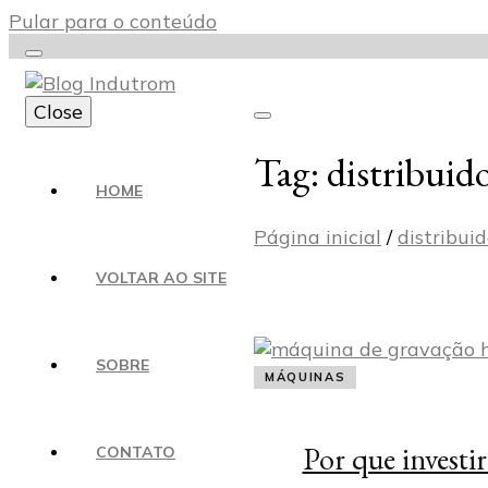
Pular para o conteúdo
Close
Tag:
distribuid
Blog Indutrom
HOME
Página inicial
/
distribui
VOLTAR AO SITE
SOBRE
MÁQUINAS
Por que invest
CONTATO