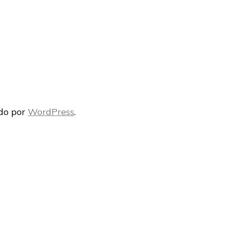
a
ido por
WordPress
.
o
g