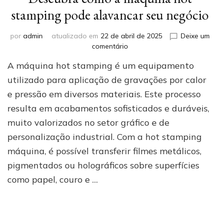
stamping pode alavancar seu negócio
por
admin
atualizado em
22 de abril de 2025
Deixe um
em
comentário
Descubra
A máquina hot stamping é um equipamento
como
a
utilizado para aplicação de gravações por calor
máquina
e pressão em diversos materiais. Este processo
hot
resulta em acabamentos sofisticados e duráveis,
stamping
pode
muito valorizados no setor gráfico e de
alavancar
personalização industrial. Com a hot stamping
seu
negócio
máquina, é possível transferir filmes metálicos,
pigmentados ou holográficos sobre superfícies
como papel, couro e …