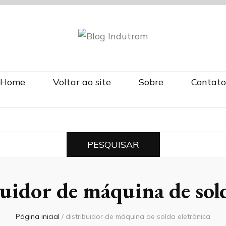
om
Home
Voltar ao site
Sobre
Contato
buidor de máquina de sold
Página inicial
/
distribuidor de máquina de solda eletrônica