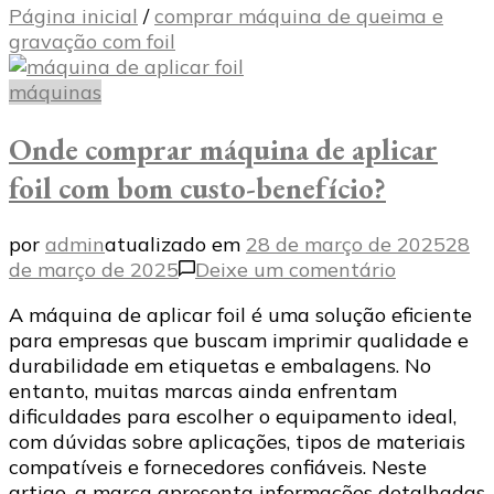
Página inicial
/
comprar máquina de queima e
gravação com foil
máquinas
Onde comprar máquina de aplicar
foil com bom custo-benefício?
por
admin
atualizado em
28 de março de 2025
28
em
de março de 2025
Deixe um comentário
Onde
A máquina de aplicar foil é uma solução eficiente
comprar
para empresas que buscam imprimir qualidade e
máquina
durabilidade em etiquetas e embalagens. No
de
entanto, muitas marcas ainda enfrentam
aplicar
dificuldades para escolher o equipamento ideal,
foil
com dúvidas sobre aplicações, tipos de materiais
com
compatíveis e fornecedores confiáveis. Neste
bom
artigo, a marca apresenta informações detalhadas