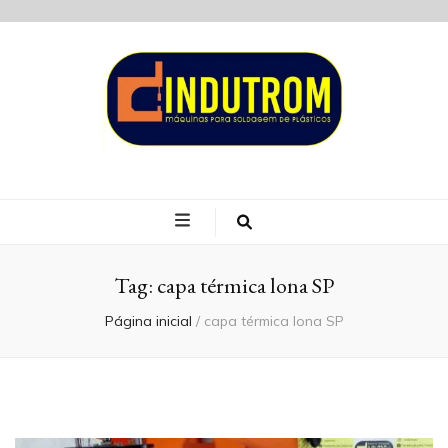
Blog Indutrom
Tag:
capa térmica lona SP
Página inicial
/
capa térmica lona SP