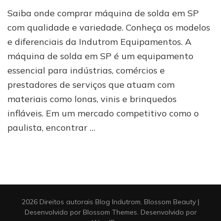
Fornecedora
Saiba onde comprar máquina de solda em SP
de
máquina
com qualidade e variedade. Conheça os modelos
de
e diferenciais da Indutrom Equipamentos. A
solda
máquina de solda em SP é um equipamento
em
SP:
essencial para indústrias, comércios e
saiba
prestadores de serviços que atuam com
qual
é
materiais como lonas, vinis e brinquedos
a
infláveis. Em um mercado competitivo como o
ideal!
paulista, encontrar …
2026 Direitos autorais
Blog Indutrom
.
Blossom Beauty |
Desenvolvido por
Blossom Themes
. Desenvolvido por