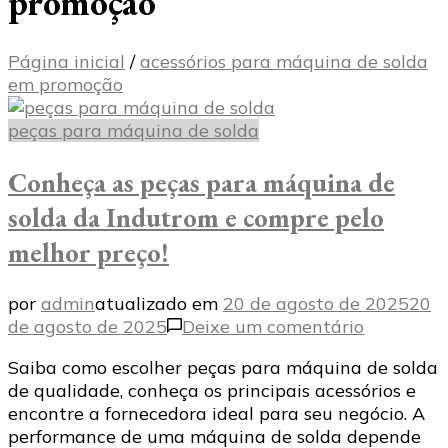
promoção
Página inicial
/
acessórios para máquina de solda
em promoção
peças para máquina de solda
Conheça as peças para máquina de
solda da Indutrom e compre pelo
melhor preço!
por
admin
atualizado em
20 de agosto de 2025
20
em
de agosto de 2025
Deixe um comentário
Conheça
Saiba como escolher peças para máquina de solda
as
de qualidade, conheça os principais acessórios e
peças
encontre a fornecedora ideal para seu negócio. A
para
performance de uma máquina de solda depende
máquina