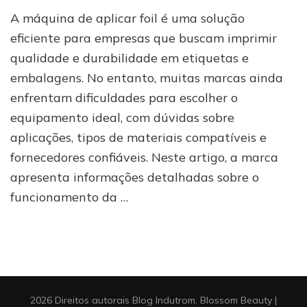
Onde
A máquina de aplicar foil é uma solução
comprar
máquina
eficiente para empresas que buscam imprimir
de
qualidade e durabilidade em etiquetas e
aplicar
embalagens. No entanto, muitas marcas ainda
foil
com
enfrentam dificuldades para escolher o
bom
equipamento ideal, com dúvidas sobre
custo-
benefício?
aplicações, tipos de materiais compatíveis e
fornecedores confiáveis. Neste artigo, a marca
apresenta informações detalhadas sobre o
funcionamento da …
2026 Direitos autorais
Blog Indutrom
.
Blossom Beauty |