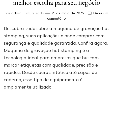
melhor escolha para seu negócio
por
admin
atualizado em
29 de maio de 2025
Deixe um
em
comentário
Por
Descubra tudo sobre a máquina de gravação hot
que
investir
stamping, suas aplicações e onde comprar com
em
segurança e qualidade garantida. Confira agora.
uma
Máquina de gravação hot stamping é a
máquina
de
tecnologia ideal para empresas que buscam
gravação
marcar etiquetas com qualidade, precisão e
hot
stamping
rapidez. Desde couro sintético até capas de
pode
caderno, esse tipo de equipamento é
ser
amplamente utilizado …
a
melhor
escolha
para
seu